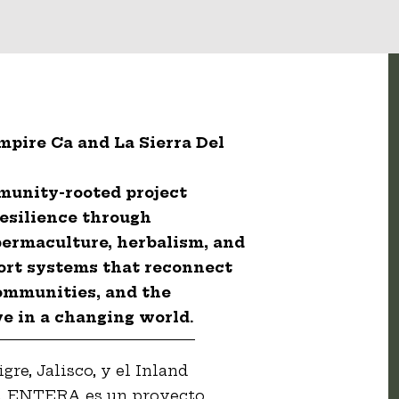
mpire Ca and La Sierra Del
unity-rooted project
resilience through
permaculture, herbalism, and
ort systems that reconnect
communities, and the
e in a changing world.
gre, Jalisco, y el Inland
DA ENTERA es un proyecto