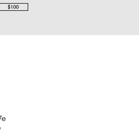
$100
We
e