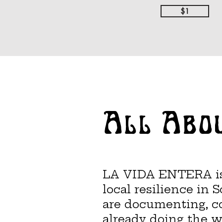
$1
All Abo
LA VIDA ENTERA is
local resilience in 
are documenting, c
already doing the w