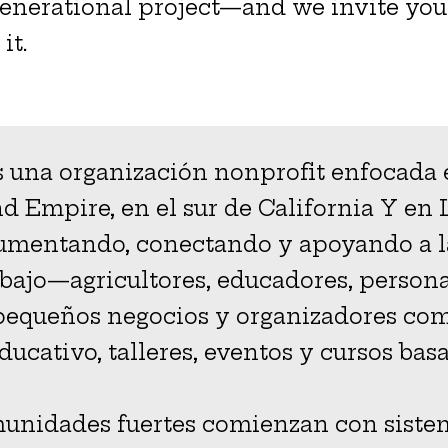
 generational project—and we invite you
it.
a organización nonprofit enfocada en 
nd Empire, en el sur de California Y en 
cumentando, conectando y apoyando a l
abajo—agricultores, educadores, persona
, pequeños negocios y organizadores c
ucativo, talleres, eventos y cursos bas
unidades fuertes comienzan con siste