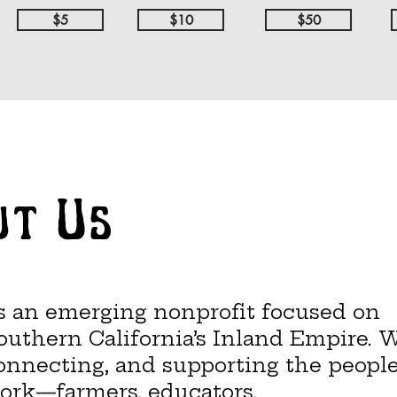
$5
$10
$50
ut Us
 an emerging nonprofit focused on
Southern California’s Inland Empire. 
onnecting, and supporting the peopl
ork—farmers, educators,