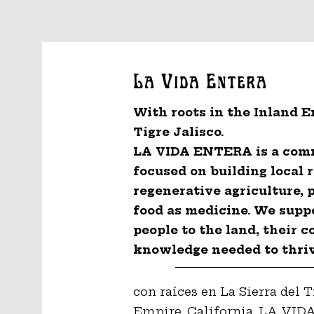
La Vida Entera
With roots in the Inland E
Tigre Jalisco.
LA VIDA ENTERA is a comm
focused on building local 
regenerative agriculture, 
food as medicine. We supp
people to the land, their 
knowledge needed to thriv
con raíces en La Sierra del Ti
Empire, California. LA VI